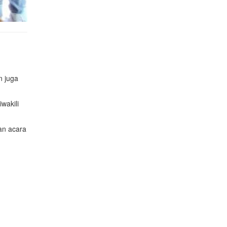
n juga
wakili
an acara