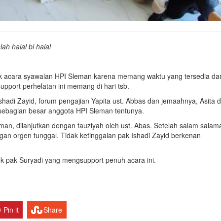
h halal bi halal
ntuk acara syawalan HPI Sleman karena memang waktu yang tersedia da
pport perhelatan ini memang di hari tsb.
shadi Zayid, forum pengajian Yapita ust. Abbas dan jemaahnya, Asita di
sebagian besar anggota HPI Sleman tentunya.
man, dilanjutkan dengan tauziyah oleh ust. Abas. Setelah salam salam
an orgen tunggal. Tidak ketinggalan pak Ishadi Zayid berkenan
k pak Suryadi yang mengsupport penuh acara ini.
Pin it
Share