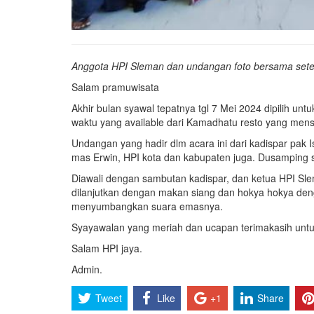
Anggota HPI Sleman dan undangan foto bersama setela
Salam pramuwisata
Akhir bulan syawal tepatnya tgl 7 Mei 2024 dipilih u
waktu yang available dari Kamadhatu resto yang mensu
Undangan yang hadir dlm acara ini dari kadispar pak I
mas Erwin, HPI kota dan kabupaten juga. Dusamping 
Diawali dengan sambutan kadispar, dan ketua HPI Sle
dilanjutkan dengan makan siang dan hokya hokya deng
menyumbangkan suara emasnya.
Syayawalan yang meriah dan ucapan terimakasih untu
Salam HPI jaya.
Admin.
Tweet
Like
+1
Share